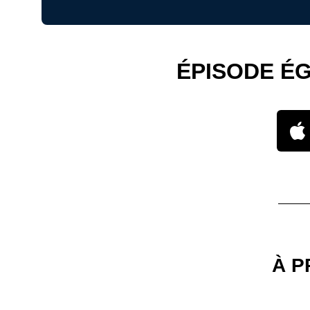
ÉPISODE É
À P