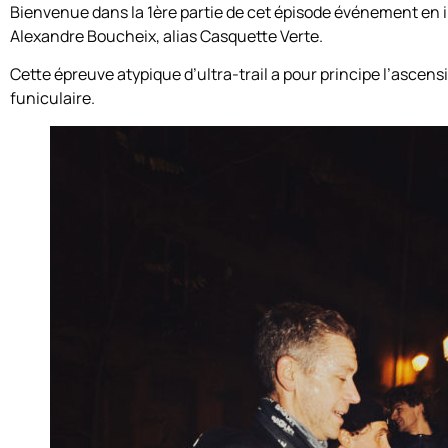
Bienvenue dans la 1ère partie de cet épisode événement en im
Alexandre Boucheix, alias Casquette Verte.
Cette épreuve atypique d’ultra-trail a pour principe l’ascens
funiculaire.