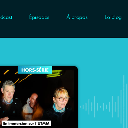
dcast
Épisodes
À propos
Le blog