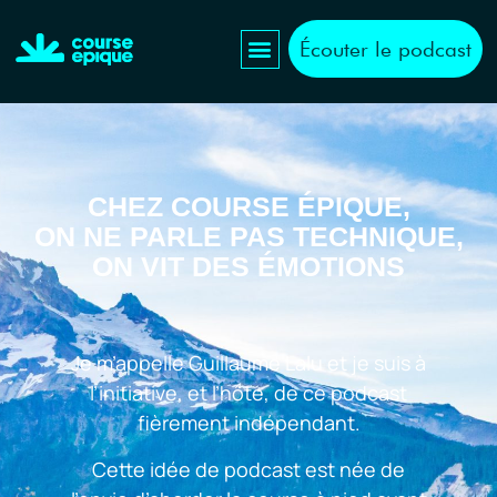
Écouter le podcast
CHEZ COURSE ÉPIQUE,
ON NE PARLE PAS TECHNIQUE,
ON VIT DES ÉMOTIONS
Je m’appelle Guillaume Lalu et je suis à
l’initiative, et l’hôte, de ce podcast
fièrement indépendant.
Cette idée de podcast est née de