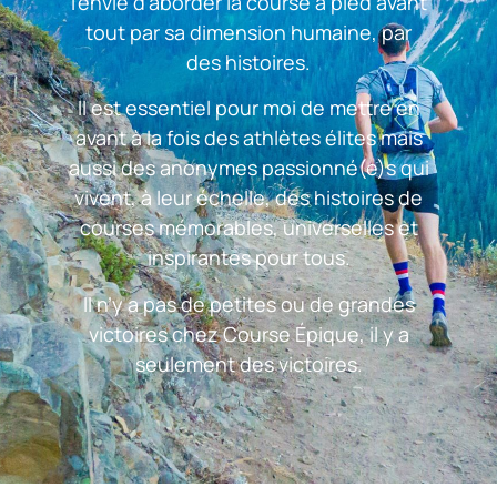
l’envie d’aborder la course à pied avant
tout par sa dimension humaine, par
des histoires.
Il est essentiel pour moi de mettre en
avant à la fois des athlètes élites mais
aussi des anonymes passionné(e)s qui
vivent, à leur échelle, des histoires de
courses mémorables, universelles et
inspirantes pour tous.
Il n’y a pas de petites ou de grandes
victoires chez Course Épique, il y a
seulement des victoires.