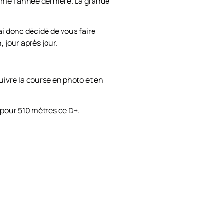
comme l’année dernière. La grande
ai donc décidé de vous faire
 jour après jour.
ivre la course en photo et en
m pour 510 mètres de D+.