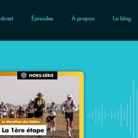
dcast
Épisodes
À propos
Le blog