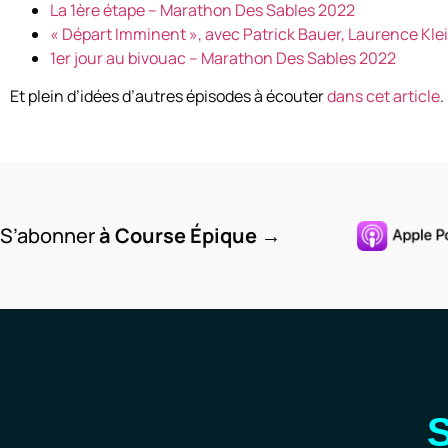
La 1ère étape – Marathon Des Sables 2022
« Départ Imminent », avec Patrick Bauer, Laurence Klei
1er jour au bivouac – Marathon Des Sables 2022
Et plein d’idées d’autres épisodes à écouter
dans cet article
.
S’abonner
à Course Épique
→