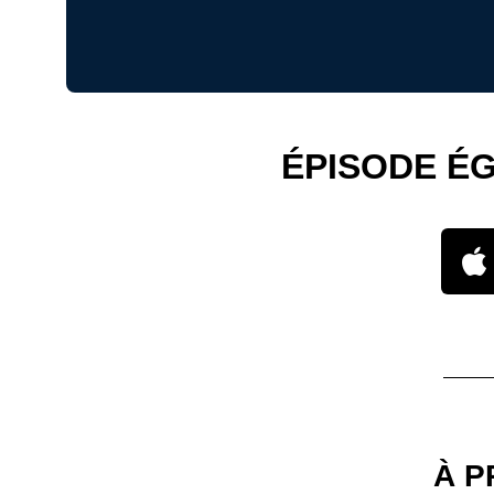
ÉPISODE É
À P