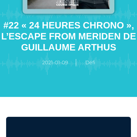
#22 « 24 HEURES CHRONO »,
L’ESCAPE FROM MERIDEN DE
GUILLAUME ARTHUS
2021-01-09
Défi