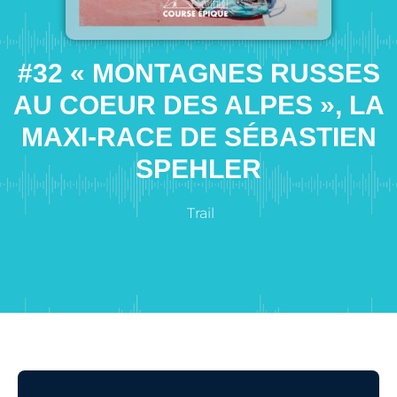
#32 « MONTAGNES RUSSES
AU COEUR DES ALPES », LA
MAXI-RACE DE SÉBASTIEN
SPEHLER
Trail